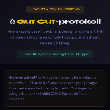
⚡ LOYDLIFT — EKSKLUSIV FUNKSJON
⚖️
Gut Cut
-protokoll
Vitenskapelig basert vektmanipulering for styrkeløft. Fyll
inn dine data og få en komplett daglig plan med mat,
kalorier og timing.
✓ Denne funksjonen er innebygd i LoydLift-appen
Hva er en gut cut?
Kortsiktig tarmtømming for å redusere
kroppsvekt 1–5% uten å påvirke styrke eller glykogenlagre.
Virker ved å spise lavt fiber og lavt volum 2–4 dager før
veiing, slik at tarminnholdet (0.9–2.3kg hos de fleste)
reduseres.