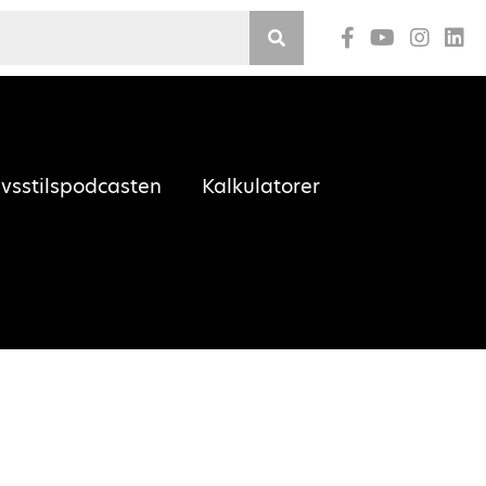
Youtube
ivsstilspodcasten
Kalkulatorer