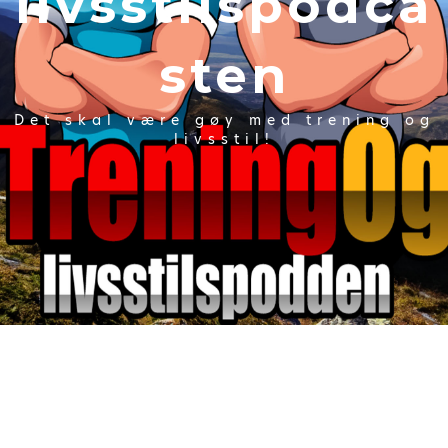
livsstilspodca
sten
Det skal være gøy med trening og
livsstil!