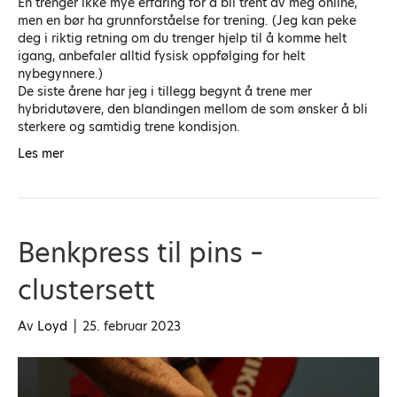
En trenger ikke mye erfaring for å bli trent av meg online,
men en bør ha grunnforståelse for trening. (Jeg kan peke
deg i riktig retning om du trenger hjelp til å komme helt
igang, anbefaler alltid fysisk oppfølging for helt
nybegynnere.)
De siste årene har jeg i tillegg begynt å trene mer
hybridutøvere, den blandingen mellom de som ønsker å bli
sterkere og samtidig trene kondisjon.
Les mer
Benkpress til pins –
clustersett
Av
Loyd
|
25. februar 2023