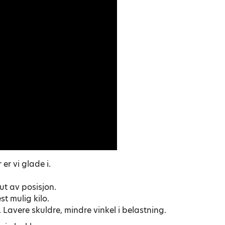
er vi glade i.
ut av posisjon.
st mulig kilo.
e. Lavere skuldre, mindre vinkel i belastning.