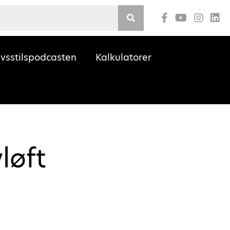
Youtube
ivsstilspodcasten
Kalkulatorer
løft