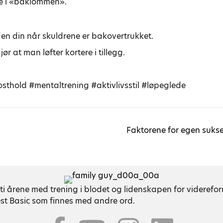
ene i «baklommen».
n din når skuldrene er bakovertrukket.
r at man løfter kortere i tillegg.
thold #mentaltrening #aktivlivsstil #løpeglede
Faktorene for egen sukse
ti årene med trening i blodet og lidenskapen for viderefo
est Basic som finnes med andre ord.
Youtube