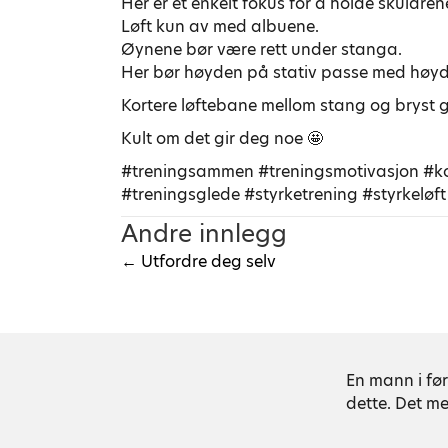
Her er et enkelt fokus for å holde skuldr
Løft kun av med albuene.
Øynene bør være rett under stanga.
Her bør høyden på stativ passe med høyde
Kortere løftebane mellom stang og bryst gjø
Kult om det gir deg noe 🤩
#treningsammen #treningsmotivasjon #kos
#treningsglede #styrketrening #styrkeløft
Andre innlegg
← Utfordre deg selv
P
o
En mann i før
s
dette. Det m