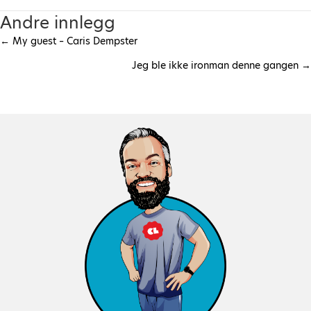
Andre innlegg
← My guest – Caris Dempster
P
Jeg ble ikke ironman denne gangen →
o
s
t
s
n
a
v
i