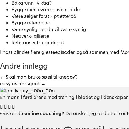
Bakgrunn- viktig?
Bygge merkevare – hvem er du
Være selger først – pt etterpå
Bygge referanser
Være synlig der du vil være synlig
Nettverk- allierte
Referanser fra andre pt
I høst blir det flere gjesteepisoder, også sammen med Mor
Andre innlegg
← Skal man bruke speil til knebøy?
P
easy asian-squat →
En mann i førti årene med trening i blodet og lidenskapen
o
Y
o
Ønsker du
online coaching?
Da ønsker jeg at du tar kont
s
u
t