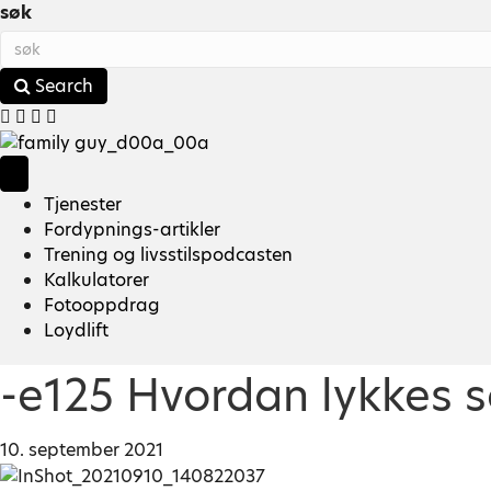
søk
Search
Y
o
u
t
Tjenester
u
Fordypnings-artikler
b
Trening og livsstilspodcasten
e
Kalkulatorer
Fotooppdrag
Loydlift
-e125 Hvordan lykkes 
10. september 2021