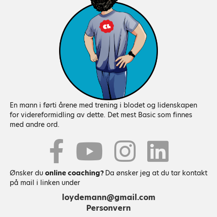
n
a
v
i
g
En mann i førti årene med trening i blodet og lidenskapen
a
for videreformidling av dette. Det mest Basic som finnes
med andre ord.
t
Youtube
i
o
Ønsker du
online coaching?
Da ønsker jeg at du tar kontakt
på mail i linken under
n
loydemann@gmail.com
Personvern