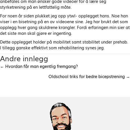
anbefales om man ønsker gode videoer for å lære seg
styrketrening på en lettfattelig måte.
For noen år siden plukket jeg opp ytwl- opplegget hans. Noe han
viser i en bisetning på en av videoene sine. Jeg har brukt det som
opplegg hver gang skuldrene krangler. Fordi erfaringen min sier at
det siste man skal gjøre er ingenting.
Dette opplegget holder på mobilitet samt stabilitet under prehab.
I tillegg ganske effektivt som rehabilitering synes jeg.
Andre innlegg
← Hvordan får man egentlig fremgang?
P
Oldschool triks for bedre bicepstrening →
o
s
t
s