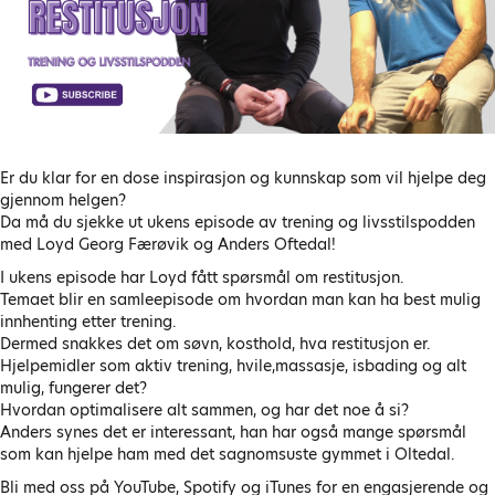
Er du klar for en dose inspirasjon og kunnskap som vil hjelpe deg
gjennom helgen?
Da må du sjekke ut ukens episode av trening og livsstilspodden
med Loyd Georg Færøvik og Anders Oftedal!
I ukens episode har Loyd fått spørsmål om restitusjon.
Temaet blir en samleepisode om hvordan man kan ha best mulig
innhenting etter trening.
Dermed snakkes det om søvn, kosthold, hva restitusjon er.
Hjelpemidler som aktiv trening, hvile,massasje, isbading og alt
mulig, fungerer det?
Hvordan optimalisere alt sammen, og har det noe å si?
Anders synes det er interessant, han har også mange spørsmål
som kan hjelpe ham med det sagnomsuste gymmet i Oltedal.
Bli med oss på YouTube, Spotify og iTunes for en engasjerende og