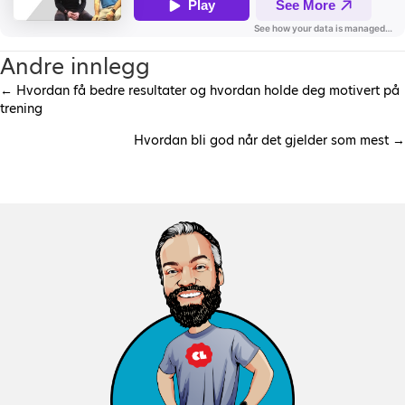
Andre innlegg
← Hvordan få bedre resultater og hvordan holde deg motivert på
P
trening
Hvordan bli god når det gjelder som mest →
o
s
t
s
n
a
v