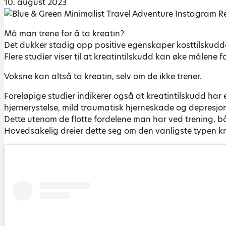
10. august 2023
Må man trene for å ta kreatin?
Det dukker stadig opp positive egenskaper kosttilskudde
Flere studier viser til at kreatintilskudd kan øke målene 
Voksne kan altså ta kreatin, selv om de ikke trener.
Foreløpige studier indikerer også at kreatintilskudd har
hjernerystelse, mild traumatisk hjerneskade og depresjon(
Dette utenom de flotte fordelene man har ved trening, bå
Hovedsakelig dreier dette seg om den vanligste typen k