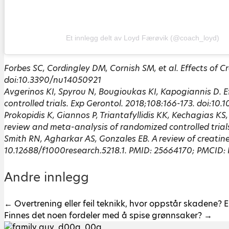
Et innlegg delt av Loyd Færøvik (@coach_loyd)
Forbes SC, Cordingley DM, Cornish SM, et al. Effects of 
doi:10.3390/nu14050921
Avgerinos KI, Spyrou N, Bougioukas KI, Kapogiannis D. Ef
controlled trials. Exp Gerontol. 2018;108:166-173. doi:10.
Prokopidis K, Giannos P, Triantafyllidis KK, Kechagias K
review and meta-analysis of randomized controlled trial
Smith RN, Agharkar AS, Gonzales EB. A review of creatin
10.12688/f1000research.5218.1. PMID: 25664170; PMCID
Andre innlegg
← Overtrening eller feil teknikk, hvor oppstår skadene? E
Finnes det noen fordeler med å spise grønnsaker? →