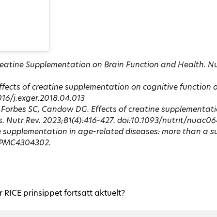
Creatine Supplementation on Brain Function and Health. Nut
fects of creatine supplementation on cognitive function o
1016/j.exger.2018.04.013
S, Forbes SC, Candow DG. Effects of creatine supplementat
s. Nutr Rev. 2023;81(4):416-427. doi:10.1093/nutrit/nuac0
e supplementation in age-related diseases: more than a su
: PMC4304302.
r RICE prinsippet fortsatt aktuelt?