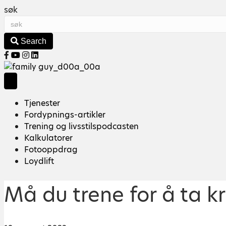
søk
Search
Y
o
u
t
u
Tjenester
b
Fordypnings-artikler
e
Trening og livsstilspodcasten
Kalkulatorer
Fotooppdrag
Loydlift
Må du trene for å ta k