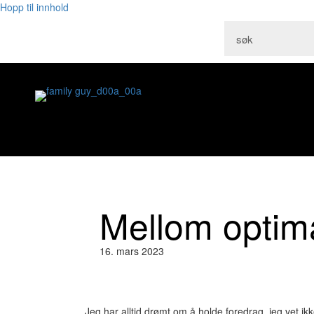
Hopp til innhold
Mellom optima
16. mars 2023
Jeg har alltid drømt om å holde foredrag. jeg vet ikke