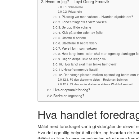
Hvem er jeg? – Loyd Georg Færøvik
Voksenrolle
Privat rolle
Plutselig var man voksen – Hvordan skjedde det?
Forventninger til å være voksen
Se opp til de voksne
Klok på andre siden av fjellet
Utsette til senere
Utsettelse til bedre tider?
Være i form som voksen
Hvor langt frem i tiden skal man egentlig planlegge fo
Dagen derpå, ikke så lenge til?
Hvor langt skal man tenke fremover?
Helsefremmende livsstil
Den viktige plassen mellom optimalt og bedre enn i
På den ekstreme siden – Rockman Swimrun
På den andre ekstreme siden – World of warcraft
Hva er optimalt for deg?
Bedre en ingenting?
Hva handlet foredra
Målet med foredraget var å gi vidergående elever e
Hva det egentlig betyr å bli eldre, og hvordan de ka
“Målet er ikke å være en pekepinn på at noen har g