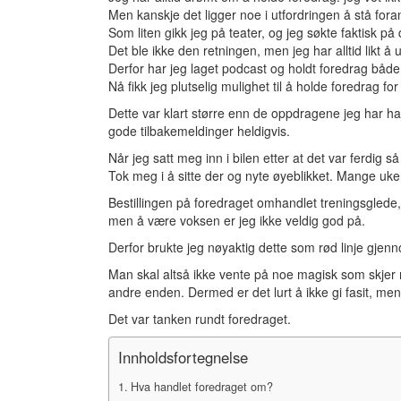
Men kanskje det ligger noe i utfordringen å stå for
Som liten gikk jeg på teater, og jeg søkte faktisk 
Det ble ikke den retningen, men jeg har alltid likt å
Derfor har jeg laget podcast og holdt foredrag båd
Nå fikk jeg plutselig mulighet til å holde foredrag for 
Dette var klart større enn de oppdragene jeg har hatt 
gode tilbakemeldinger heldigvis.
Når jeg satt meg inn i bilen etter at det var ferdig så
Tok meg i å sitte der og nyte øyeblikket. Mange uker
Bestillingen på foredraget omhandlet treningsglede,
men å være voksen er jeg ikke veldig god på.
Derfor brukte jeg nøyaktig dette som rød linje gjenn
Man skal altså ikke vente på noe magisk som skjer n
andre enden. Dermed er det lurt å ikke gi fasit, m
Det var tanken rundt foredraget.
Innholdsfortegnelse
Hva handlet foredraget om?