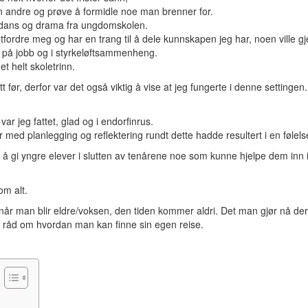
an andre og prøve å formidle noe man brenner for.
på dans og drama fra ungdomskolen.
 utfordre meg og har en trang til å dele kunnskapen jeg har, noen ville g
e på jobb og i styrkeløftsammenheng.
et helt skoletrinn.
før, derfor var det også viktig å vise at jeg fungerte i denne settingen. 
 var jeg fattet, glad og i endorfinrus.
 med planlegging og reflektering rundt dette hadde resultert i en følels
 å gi yngre elever i slutten av tenårene noe som kunne hjelpe dem inn i
om alt.
år man blir eldre/voksen, den tiden kommer aldri. Det man gjør nå derim
en råd om hvordan man kan finne sin egen reise.