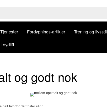
Tjenester
Fordypnings-artikler
Trening og livsst
Loydlift
lt og godt nok
 helt hvorfor det frister sånn,