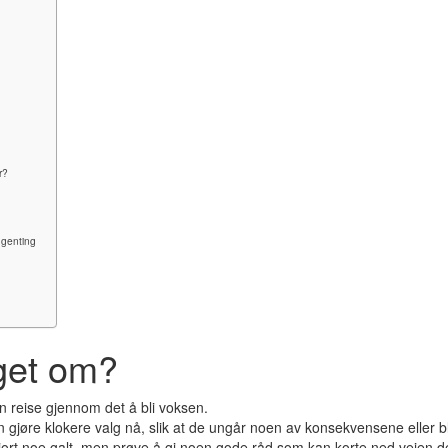
r?
ngenting
get om?
n reise gjennom det å bli voksen.
n gjøre klokere valg nå, slik at de ungår noen av konsekvensene eller bl
jort noe galt, men prøve å gi noen gode råd som kan korte ned veien de