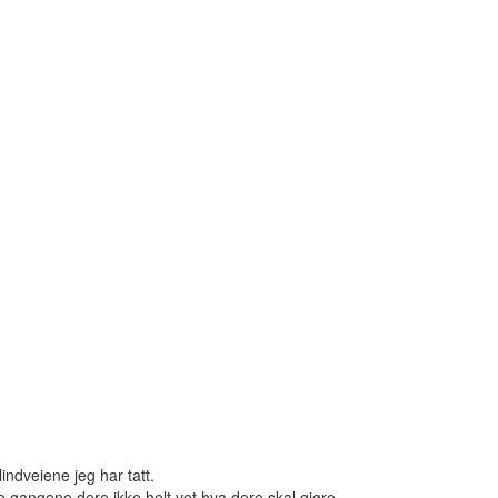
indveiene jeg har tatt.
 gangene dere ikke helt vet hva dere skal gjøre.