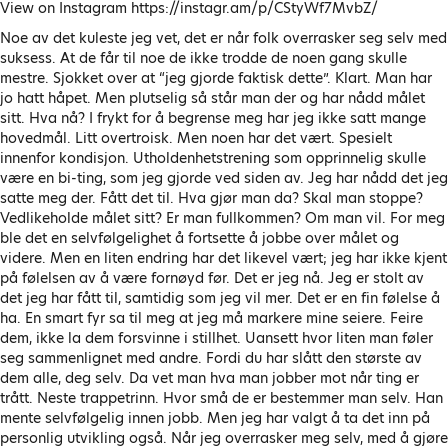
View on Instagram https://instagr.am/p/CStyWf7MvbZ/
Noe av det kuleste jeg vet, det er når folk overrasker seg selv med
suksess. At de får til noe de ikke trodde de noen gang skulle
mestre. Sjokket over at “jeg gjorde faktisk dette”. Klart. Man har
jo hatt håpet. Men plutselig så står man der og har nådd målet
sitt. Hva nå? I frykt for å begrense meg har jeg ikke satt mange
hovedmål. Litt overtroisk. Men noen har det vært. Spesielt
innenfor kondisjon. Utholdenhetstrening som opprinnelig skulle
være en bi-ting, som jeg gjorde ved siden av. Jeg har nådd det jeg
satte meg der. Fått det til. Hva gjør man da? Skal man stoppe?
Vedlikeholde målet sitt? Er man fullkommen? Om man vil. For meg
ble det en selvfølgelighet å fortsette å jobbe over målet og
videre. Men en liten endring har det likevel vært; jeg har ikke kjent
på følelsen av å være fornøyd før. Det er jeg nå. Jeg er stolt av
det jeg har fått til, samtidig som jeg vil mer. Det er en fin følelse å
ha. En smart fyr sa til meg at jeg må markere mine seiere. Feire
dem, ikke la dem forsvinne i stillhet. Uansett hvor liten man føler
seg sammenlignet med andre. Fordi du har slått den største av
dem alle, deg selv. Da vet man hva man jobber mot når ting er
trått. Neste trappetrinn. Hvor små de er bestemmer man selv. Han
mente selvfølgelig innen jobb. Men jeg har valgt å ta det inn på
personlig utvikling også. Når jeg overrasker meg selv, med å gjøre