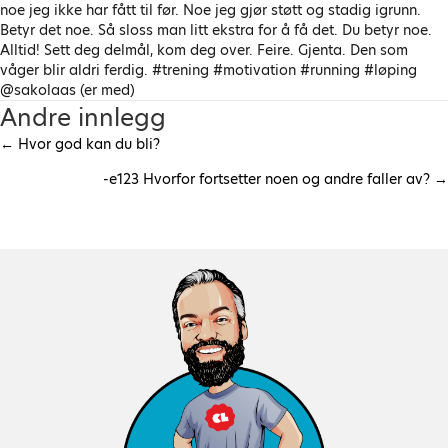
noe jeg ikke har fått til før. Noe jeg gjør støtt og stadig igrunn.
Betyr det noe. Så sloss man litt ekstra for å få det. Du betyr noe.
Alltid! Sett deg delmål, kom deg over. Feire. Gjenta. Den som
våger blir aldri ferdig. #trening #motivation #running #løping
@sakolaas (er med)
Andre innlegg
← Hvor god kan du bli?
P
-e123 Hvorfor fortsetter noen og andre faller av? →
o
s
t
s
n
a