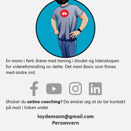
n
a
v
i
g
En mann i førti årene med trening i blodet og lidenskapen
a
for videreformidling av dette. Det mest Basic som finnes
med andre ord.
t
Youtube
i
o
Ønsker du
online coaching?
Da ønsker jeg at du tar kontakt
på mail i linken under
n
loydemann@gmail.com
Personvern