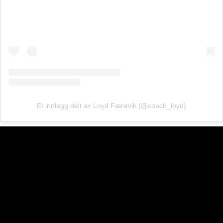
Et innlegg delt av Loyd Færøvik (@coach_loyd)