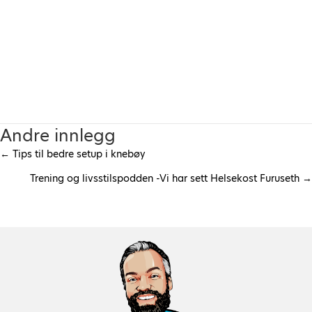
Andre innlegg
← Tips til bedre setup i knebøy
P
Trening og livsstilspodden -Vi har sett Helsekost Furuseth →
o
s
t
s