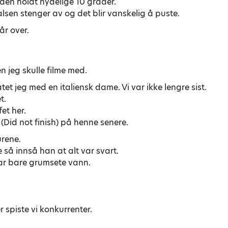
 den holdt nydelige 10 grader.
lsen stenger av og det blir vanskelig å puste.
år over.
n jeg skulle filme med.
tet jeg med en italiensk dame. Vi var ikke lengre sist.
t.
et her.
 (Did not finish) på henne senere.
urene.
så innså han at alt var svart.
ar bare grumsete vann.
.
 spiste vi konkurrenter.