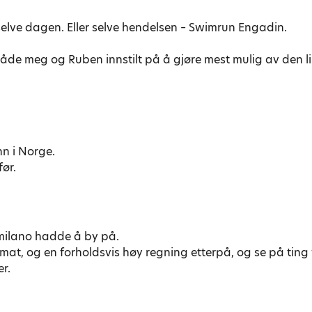
 selve dagen. Eller selve hendelsen – Swimrun Engadin.
de meg og Ruben innstilt på å gjøre mest mulig av den lill
nn i Norge.
før.
 milano hadde å by på.
at, og en forholdsvis høy regning etterpå, og se på ting vi
er.