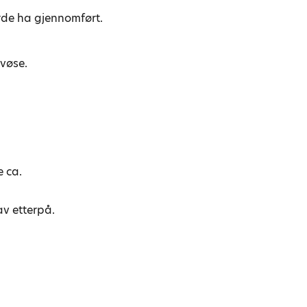
urde ha gjennomført.
vøse.
e ca.
v etterpå.