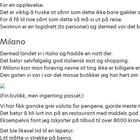
For en opplevelse.
Det er viktig å huske at sånn som dette ikke bare gjelder
For å få til noe sånt som dette så må vi ut på reise.
Swimrun er en lagidrett (to personer) og dermed var det bå
Milano
Dermed landet vi i Italia og hadde en natt der.
Det betyr selvfølgelig god italiensk mat og shopping.
I Milano kan man forøvrig nevne at ting ikke er billigere e
Den gaten vi var i var det masse butikker jeg har hørt om 
(Fin butikk, men ingenting passet.)
Vi har fikk ganske grei valuta for pengene, gjorde meste
Det betyr å bli lurt inn på en restaurant med middels god m
Eksempelvis fant jeg tskjorter på tilbud til over 8000 kron
Det ble likevel tid til en løpetur.
Litt måtte vi strekke på beina.