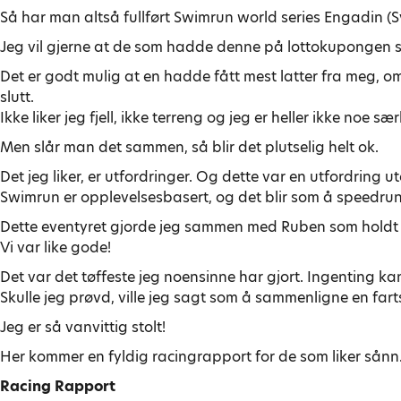
Så har man altså fullført Swimrun world series Engadin (Sv
Jeg vil gjerne at de som hadde denne på lottokupongen sin 
Det er godt mulig at en hadde fått mest latter fra meg, om
slutt.
Ikke liker jeg fjell, ikke terreng og jeg er heller ikke noe s
Men slår man det sammen, så blir det plutselig helt ok.
Det jeg liker, er utfordringer. Og dette var en utfordring u
Swimrun er opplevelsesbasert, og det blir som å speedrunn
Dette eventyret gjorde jeg sammen med Ruben som holdt
Vi var like gode!
Det var det tøffeste jeg noensinne har gjort. Ingenting k
Skulle jeg prøvd, ville jeg sagt som å sammenligne en fa
Jeg er så vanvittig stolt!
Her kommer en fyldig racingrapport for de som liker sånn
Racing Rapport