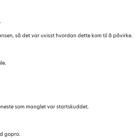
.
nsen, så det var uvisst hvordan dette kom til å påvirke.
le.
t eneste som manglet var startskuddet.
ed gopro.