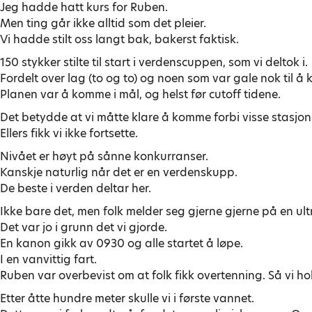
Jeg hadde hatt kurs for Ruben.
Men ting går ikke alltid som det pleier.
Vi hadde stilt oss langt bak, bakerst faktisk.
150 stykker stilte til start i verdenscuppen, som vi deltok i.
Fordelt over lag (to og to) og noen som var gale nok til å k
Planen var å komme i mål, og helst før cutoff tidene.
Det betydde at vi måtte klare å komme forbi visse stasjon
Ellers fikk vi ikke fortsette.
Nivået er høyt på sånne konkurranser.
Kanskje naturlig når det er en verdenskupp.
De beste i verden deltar her.
Ikke bare det, men folk melder seg gjerne gjerne på en ult
Det var jo i grunn det vi gjorde.
En kanon gikk av 0930 og alle startet å løpe.
I en vanvittig fart.
Ruben var overbevist om at folk fikk overtenning. Så vi hol
Etter åtte hundre meter skulle vi i første vannet.