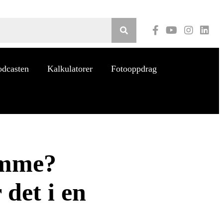
Youtube
odcasten
Kalkulatorer
Fotooppdrag
amme?
det i en