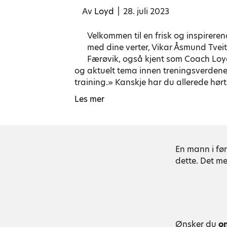
Av
Loyd
|
28. juli 2023
Velkommen til en frisk og inspirer
med dine verter, Vikar Åsmund Tvei
Færøvik, også kjent som Coach Loyd
og aktuelt tema innen treningsverdene
training.» Kanskje har du allerede hør
Les mer
En mann i før
dette. Det m
Ønsker du
o