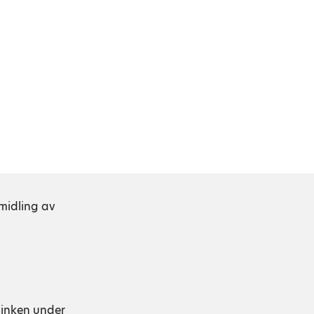
rmidling av
 linken under