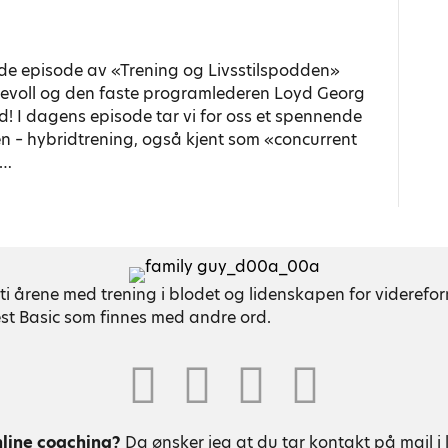
ende episode av «Trening og Livsstilspodden»
tevoll og den faste programlederen Loyd Georg
! I dagens episode tar vi for oss et spennende
n – hybridtrening, også kjent som «concurrent
t…
ti årene med trening i blodet og lidenskapen for viderefo
est Basic som finnes med andre ord.
Youtube
nline coaching?
Da ønsker jeg at du tar kontakt på mail i