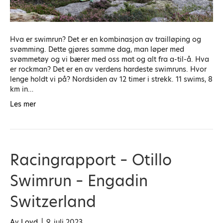
Hva er swimrun? Det er en kombinasjon av trailløping og
svømming. Dette gjøres samme dag, man løper med
svømmetøy og vi bærer med oss mat og alt fra a-til-å. Hva
er rockman? Det er en av verdens hardeste swimruns. Hvor
lenge holdt vi på? Nordsiden av 12 timer i strekk. 11 swims, 8
km in…
Les mer
Racingrapport – Otillo
Swimrun – Engadin
Switzerland
Av
Loyd
|
9. juli 2023