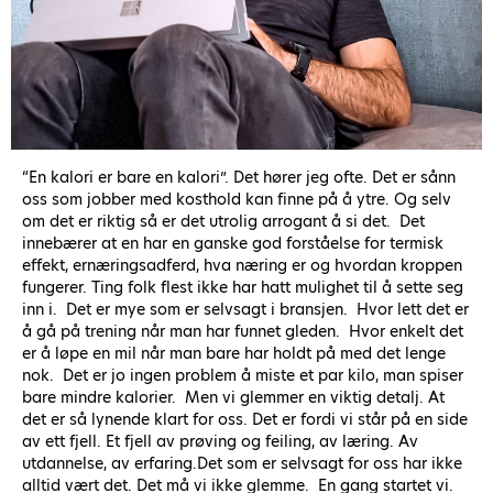
“En kalori er bare en kalori”. Det hører jeg ofte. Det er sånn
oss som jobber med kosthold kan finne på å ytre. Og selv
om det er riktig så er det utrolig arrogant å si det. Det
innebærer at en har en ganske god forståelse for termisk
effekt, ernæringsadferd, hva næring er og hvordan kroppen
fungerer. Ting folk flest ikke har hatt mulighet til å sette seg
inn i. Det er mye som er selvsagt i bransjen. Hvor lett det er
å gå på trening når man har funnet gleden. Hvor enkelt det
er å løpe en mil når man bare har holdt på med det lenge
nok. Det er jo ingen problem å miste et par kilo, man spiser
bare mindre kalorier. Men vi glemmer en viktig detalj. At
det er så lynende klart for oss. Det er fordi vi står på en side
av ett fjell. Et fjell av prøving og feiling, av læring. Av
utdannelse, av erfaring.Det som er selvsagt for oss har ikke
alltid vært det. Det må vi ikke glemme. En gang startet vi.