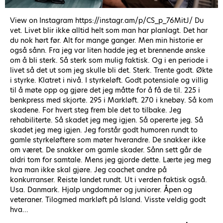
View on Instagram https://instagr.am/p/CS_p_76MitJ/ Du
vet. Livet blir ikke alltid helt som man har planlagt. Det har
du nok hørt før. Alt for mange ganger. Men min historie er
også sånn. Fra jeg var liten hadde jeg et brennende ønske
om å bli sterk. Så sterk som mulig faktisk. Og i en periode i
livet så det ut som jeg skulle bli det. Sterk. Trente godt. Økte
i styrke. Klatret i nivå. I styrkeløft. Godt potensiale og villig
til å møte opp og gjøre det jeg måtte for å få de til. 225 i
benkpress med skjorte. 295 i Markløft. 270 i knebøy. Så kom
skadene. For hvert steg frem ble det to tilbake. Jeg
rehabiliterte. Så skadet jeg meg igjen. Så opererte jeg. Så
skadet jeg meg igjen. Jeg forstår godt humoren rundt to
gamle styrkeløftere som møter hverandre. De snakker ikke
om været. De snakker om gamle skader. Sånn sett går de
aldri tom for samtale. Mens jeg gjorde dette. Lærte jeg meg
hva man ikke skal gjøre. Jeg coachet andre på
konkurranser. Reiste landet rundt. Ut i verden faktisk også.
Usa. Danmark. Hjalp ungdommer og juniorer. Åpen og
veteraner. Tilogmed markløft på Island. Visste veldig godt
hva...