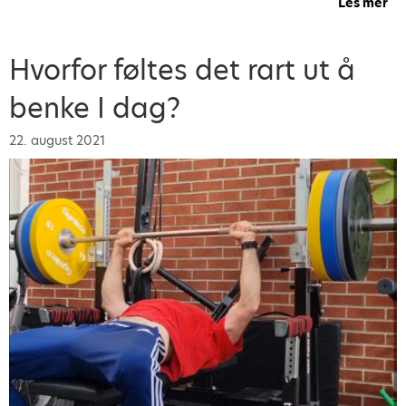
Les mer
ab
Hvorfor føltes det rart ut å
benke I dag?
22. august 2021