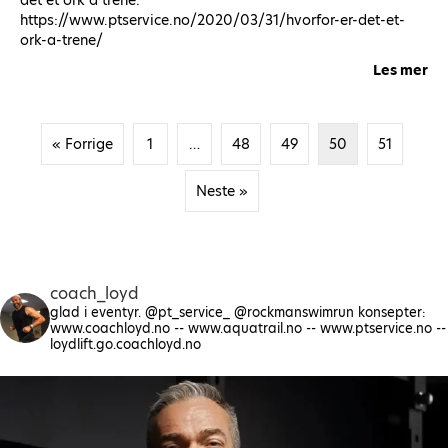
det et ork å trene:
https://www.ptservice.no/2020/03/31/hvorfor-er-det-et-
ork-a-trene/
Les mer
ab
« Forrige
1
…
48
49
50
51
Neste »
coach_loyd
glad i eventyr. @pt_service_ @rockmanswimrun
konsepter:
www.coachloyd.no -- www.aquatrail.no -- www.ptservice.no --
loydlift.go.coachloyd.no