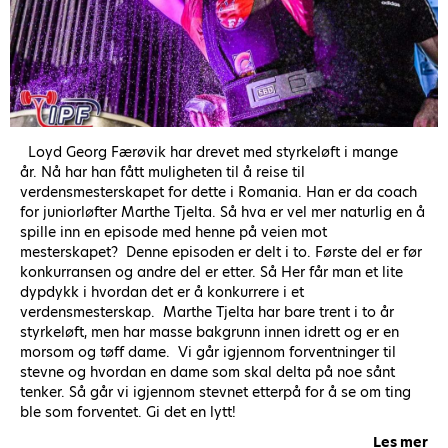
Loyd Georg Færøvik har drevet med styrkeløft i mange
år. Nå har han fått muligheten til å reise til
verdensmesterskapet for dette i Romania. Han er da coach
for juniorløfter Marthe Tjelta. Så hva er vel mer naturlig en å
spille inn en episode med henne på veien mot
mesterskapet? Denne episoden er delt i to. Første del er før
konkurransen og andre del er etter. Så Her får man et lite
dypdykk i hvordan det er å konkurrere i et
verdensmesterskap. Marthe Tjelta har bare trent i to år
styrkeløft, men har masse bakgrunn innen idrett og er en
morsom og tøff dame. Vi går igjennom forventninger til
stevne og hvordan en dame som skal delta på noe sånt
tenker. Så går vi igjennom stevnet etterpå for å se om ting
ble som forventet. Gi det en lytt!
Les mer
ab