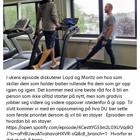
I ukens episode diskuterer Loyd og Moritz om hva som
skiller dem som holder ballen rullende fra dem som gir opp
igjen og igjen. Det kommer med sine beste råd for å bli en
person som ikke alltid starter på nytt, men som gradvis
jobber seg videre og videre oppover istedenfor å gi opp. Til
slutt kommer vi med en oppsumering på hva DU bør sette
som første prioritet dersom dj vil bli en stayer Episoden om
hvordan bli en stayer:
https://open.spotify.com/episode/4CesttYG53m2L0XUVaj8O
J?si=aPrBUwuATvahavaHXVR-sQ&dl_branch=1 Hvorfor er